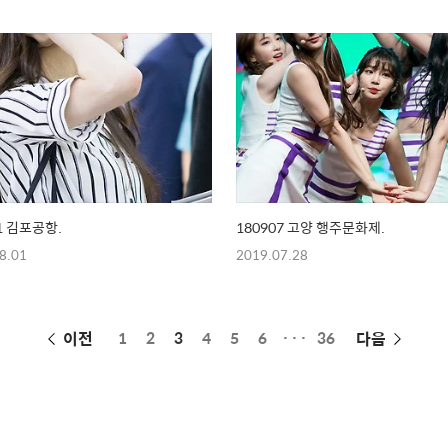
1 김포공항.
180907 고양 행주문화제.
8.01
2019.07.28
페
이전
1
2
3
4
5
6
···
36
다음
이
징