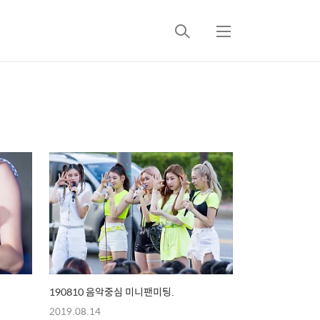
검
메
색
뉴
190810 음악중심 미니팬미팅.
2019.08.14