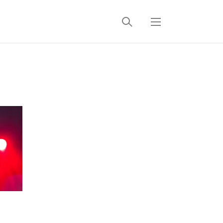
검
메
색
뉴