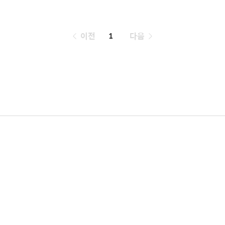
페
이전
1
다음
이
징