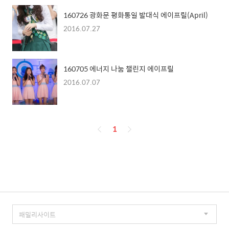
160726 광화문 평화통일 발대식 에이프릴(April)
2016.07.27
160705 에너지 나눔 챌린지 에이프릴
2016.07.07
페
1
이
징