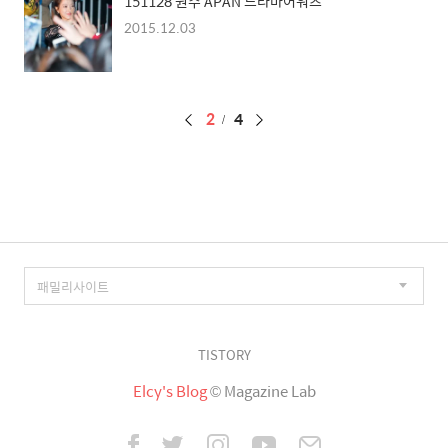
151128 원주 APAN 드라마어워즈
2015.12.03
페
2
4
이
징
TISTORY
Elcy's Blog
© Magazine Lab