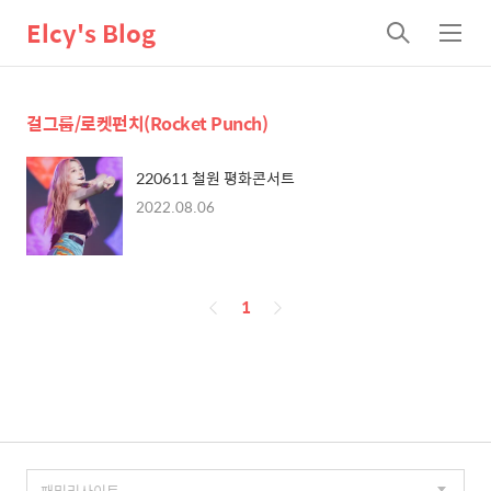
Elcy's Blog
검
메
색
뉴
걸그룹/로켓펀치(Rocket Punch)
220611 철원 평화콘서트
2022.08.06
페
1
이
징