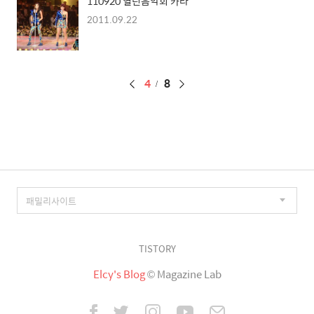
110920 열린음악회 카라
2011.09.22
페
4
8
이
징
TISTORY
Elcy's Blog
© Magazine Lab