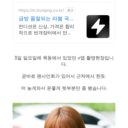
https://m.bunjang.co.kr/
광고
금방 품절되는 라붐 국내
최대 브랜드 중고거래
컨디션은 신상, 가격은 합리
적으로 번개장터에서 만나
보세요! 전국 각지에서 올라
오는 전국구 최다 상품 매일
10만 개 이상의 신규 상품
3일 일요일에 목동에서 있었던 v앱 촬영현장입니
업로드
다.
곧바로 팬사인회가 있어서 근처에서 한듯.
머 늦게와서 운좋게 뒷부분만 좀 봤습니다.