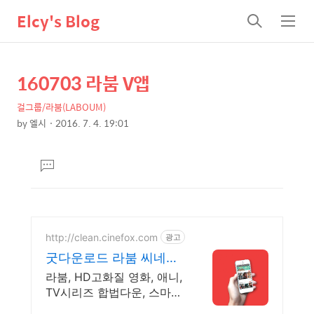
Elcy's Blog
검
메
색
뉴
160703 라붐 V앱
상
본
문
세
걸그룹/라붐(LABOUM)
제
컨
by
엘시
2016. 7. 4. 19:01
목
본
텐
문
츠
댓
글
달
기
http://clean.cinefox.com
광고
굿다운로드 라붐 씨네폭
스
라붐, HD고화질 영화, 애니,
TV시리즈 합법다운, 스마트
폰 감상.