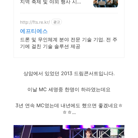
지역 축제 및 야외 행사 시
설 와이파이 설계구축 전문
어디서나 끊김없이! 와이파
이특허 보유, 다양한 시공경
http://fts.re.kr/
광고
험을 가진 전문성있는 기업
에프티에스
드론 및 무인체계 분야 전문 기술 기업. 전 주
기에 걸친 기술 솔루션 제공
상암에서 있었던 2013 드림콘서트입니다.
이날 MC 세명중 한명이 하라였는데요
3년 연속 MC였는데 내년에도 했으면 좋겠네요ㅎ
ㅎㅎ...