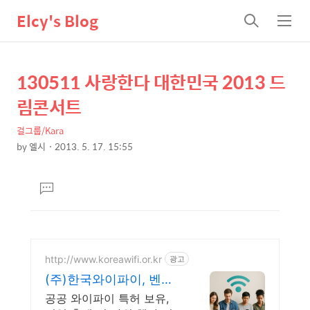
Elcy's Blog
검
메
색
뉴
130511 사랑한다 대한민국 2013 드
상
본
문
세
림콘서트
제
컨
목
걸그룹/Kara
텐
by
엘시
2013. 5. 17. 15:55
츠
본
문
댓
글
달
기
http://www.koreawifi.or.kr
광고
(주)한국와이파이, 벤처
기업 전문설치
공공 와이파이 특허 보유,