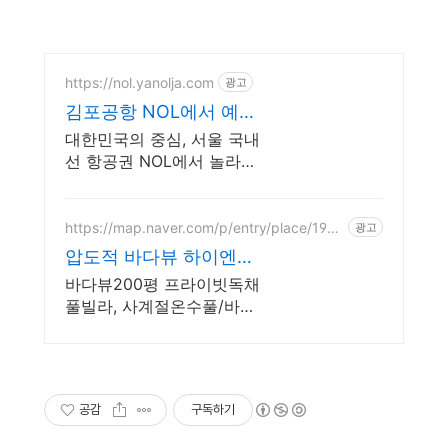
https://nol.yanolja.com
광고
김포공항 NOL에서 예약
매일 NOL DRAW 추첨!
대한민국의 중심, 서울 국내
선 항공권 NOL에서 놀라운
혜택으로! 김포공항
https://map.naver.com/p/entry/place/1970
광고
846886
압도적 바다뷰 하이엔드
풀빌라 7-8월 한정 수영
바다뷰200평 프라이빗독채
장 포함
풀빌라, 사계절온수풀/바다
뷰자쿠지/사우나/200인치
시네마 바다뷰 자쿠지 상시
무료, 7-8월 한정 수영장포
함, 핀란드식 사우나,200평
공감
구독하기
정원