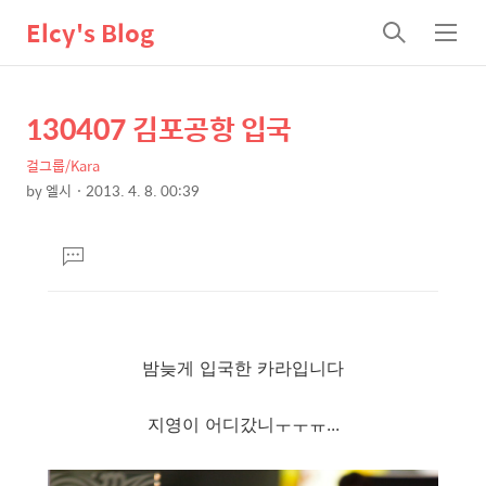
Elcy's Blog
검
메
색
뉴
130407 김포공항 입국
상
본
문
세
걸그룹/Kara
제
컨
by
엘시
2013. 4. 8. 00:39
목
본
텐
문
츠
댓
글
달
기
밤늦게 입국한 카라입니다
지영이 어디갔니ㅜㅜㅠ...