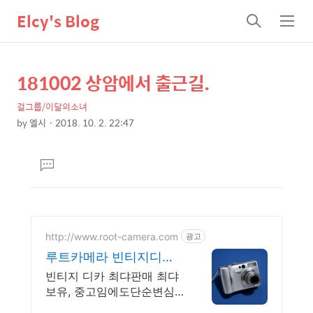
Elcy's Blog
검
메
색
뉴
181002 상암에서 출근길.
상
본
문
세
걸그룹/이달의소녀
제
컨
by
엘시
2018. 10. 2. 22:47
목
본
텐
문
츠
댓
글
달
기
http://www.root-camera.com
광고
루트카메라 빈티지디지
털카메라 빈티지 디카 디
빈티지 디카 최댜판매 최댜
지털카메라
보유, 중고임에도단순변심
환불가능, 1개월무상A/S 누