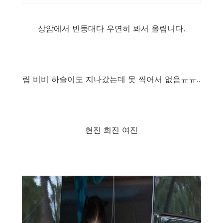
적리뷰수 2000건 이상, 회
원가입 시 적립금 5,000원
상암에서 빈둥대다 우연히 봐서 올립니다.
립 비비 하슬이도 지나갔는데 못 찍어서 없음ㅠㅠ..
현진 희진 여진